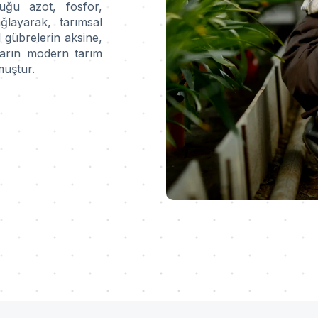
duğu azot, fosfor,
layarak, tarımsal
al gübrelerin aksine,
ların modern tarım
muştur.