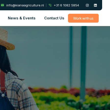
info@kianaagriculture.nl
+31 6 1082 5854
News & Events
Contact Us
Work with us